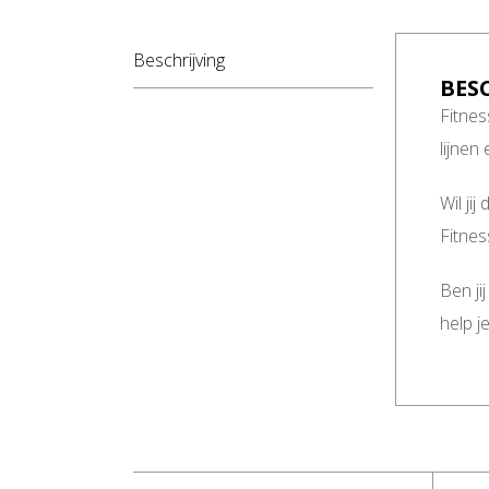
Beschrijving
BES
Fitnes
lijnen
Wil ji
Fitnes
Ben ji
help j