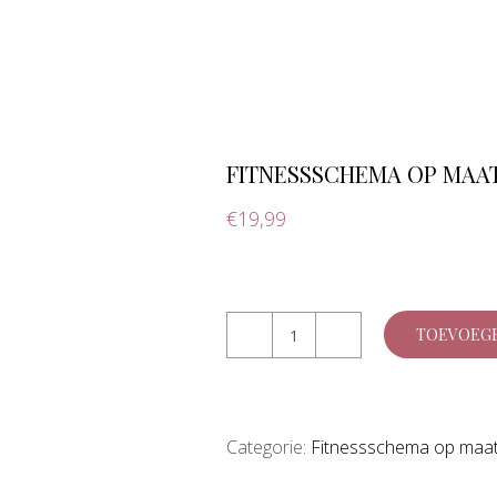
FITNESSSCHEMA OP MAA
€
19,99
TOEVOEGE
Fitnessschema
op
maat
Categorie:
Fitnessschema op maa
aantal