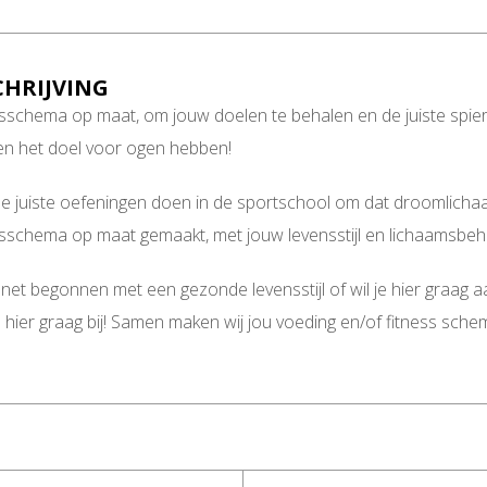
CHRIJVING
sschema op maat, om jouw doelen te behalen en de juiste spier
 en het doel voor ogen hebben!
j de juiste oefeningen doen in de sportschool om dat droomlichaam 
sschema op maat gemaakt, met jouw levensstijl en lichaamsbehoe
j net begonnen met een gezonde levensstijl of wil je hier graag 
e hier graag bij! Samen maken wij jou voeding en/of fitness sch