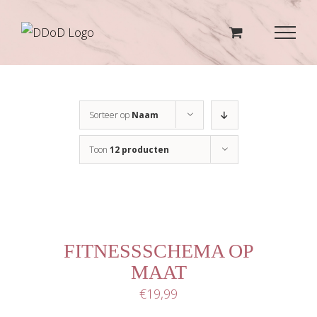
Ga
naar
inhoud
Sorteer op
Naam
Toon
12 producten
TOEVOEGEN
AAN
WINKELWAGEN
/
DETAILS
FITNESSSCHEMA OP
MAAT
€
19,99
TOEVOEGEN